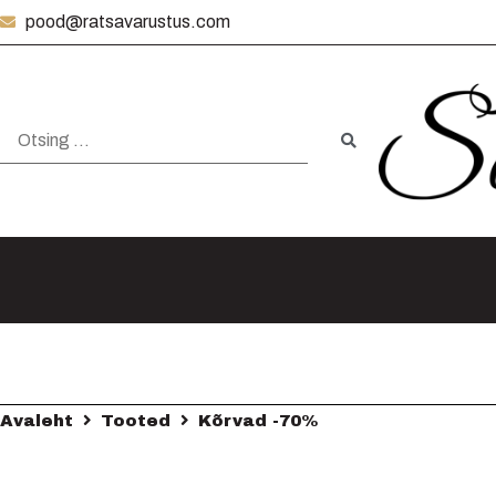
pood@ratsavarustus.com
Avaleht
Tooted
Kõrvad -70%