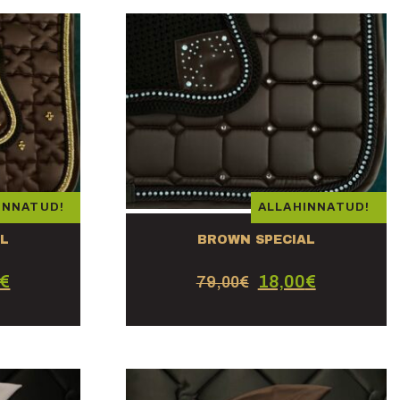
INNATUD!
ALLAHINNATUD!
AL
BROWN SPECIAL
€
18,00
€
79,00
€