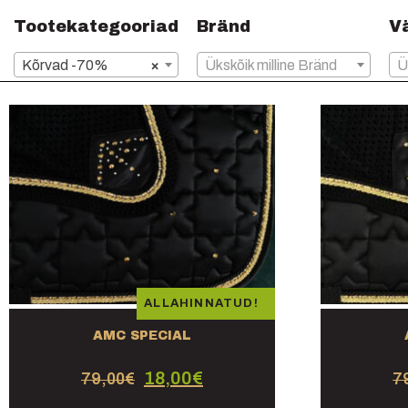
Tootekategooriad
Bränd
V
Kõrvad -70%
×
Ükskõik milline Bränd
ALLAHINNATUD!
AMC SPECIAL
18,00
€
79,00
€
7