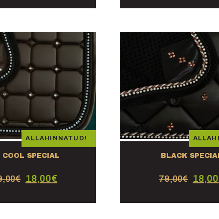
ALLAHINNATUD!
ALLAH
 COOL SPECIAL
BLACK SPECIA
18,00
€
18,00
9,00
€
79,00
€