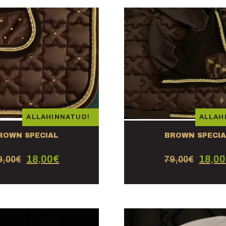
ALLAHINNATUD!
ALLAH
ROWN SPECIAL
BROWN SPECI
18,00
€
18,00
9,00
€
79,00
€