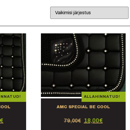
INNATUD!
ALLAHINNATUD!
COOL
AMC SPECIAL BE COOL
€
18,00
€
79,00
€