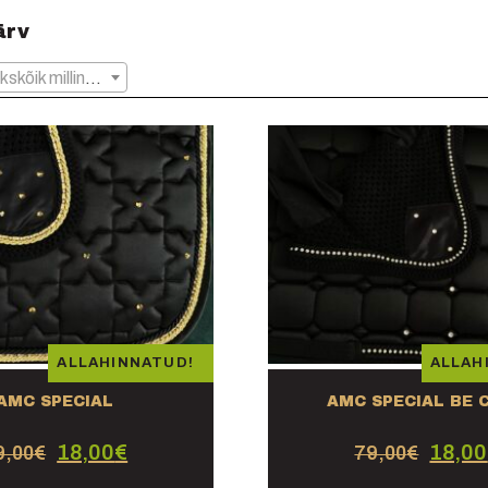
ärv
Ükskõik milline Värvid
ALLAHINNATUD!
ALLAH
AMC SPECIAL
AMC SPECIAL BE 
18,00
€
18,00
9,00
€
79,00
€