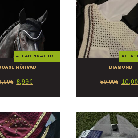
ALLAHINNATUD!
ALLAH
UCASE KÕRVAD
DIAMOND
8,99
€
10,00
9,90
€
59,00
€