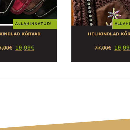
ALLAHINNATUD!
ALLAH
IKINDLAD KÕRVAD
HELIKINDLAD KÕ
19,99
€
19,99
5,00
€
77,00
€