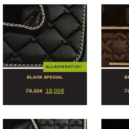
ALLAHINNATUD!
BLACK SPECIAL
B
18,00
€
79,00
€
7