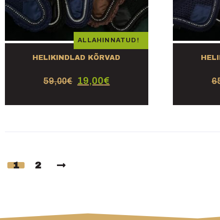
ALLAHINNATUD!
HELIKINDLAD KÕRVAD
HEL
19,00
€
59,00
€
6
1
2