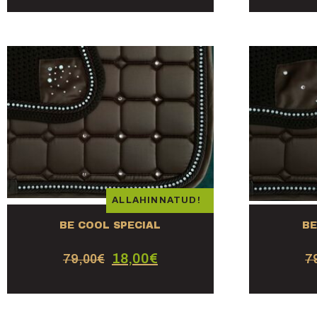
ALLAHINNATUD!
BE COOL SPECIAL
BE
18,00
€
79,00
€
7