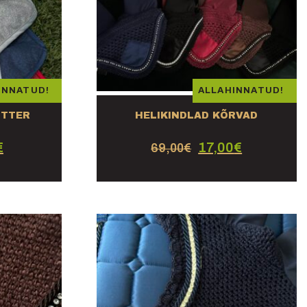
INNATUD!
ALLAHINNATUD!
ITTER
HELIKINDLAD KÕRVAD
€
17,00
€
69,00
€