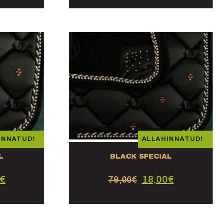
INNATUD!
ALLAHINNATUD!
L
BLACK SPECIAL
€
18,00
€
79,00
€