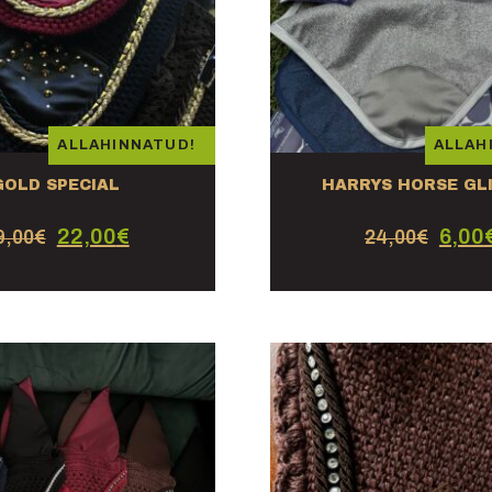
ALLAHINNATUD!
ALLAH
GOLD SPECIAL
HARRYS HORSE GL
22,00
€
6,00
9,00
€
24,00
€