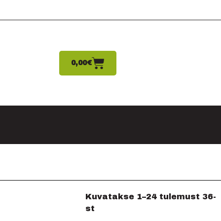
0,00
€
Kuvatakse 1–24 tulemust 36-
st