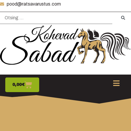
pood@ratsavarustus.com
0,00
€