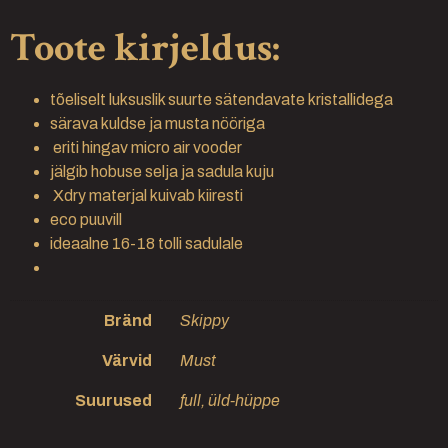
Toote kirjeldus:
tõeliselt luksuslik suurte sätendavate kristallidega
särava kuldse ja musta nööriga
eriti hingav micro air vooder
jälgib hobuse selja ja sadula kuju
Xdry materjal kuivab kiiresti
eco puuvill
ideaalne 16-18 tolli sadulale
Bränd
Skippy
Värvid
Must
Suurused
full, üld-hüppe