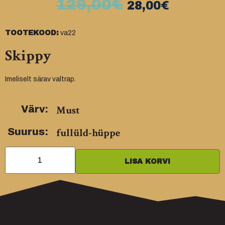
€
129,00
€
28,00
TOOTEKOOD:
va22
Skippy
Imeliselt särav valtrap.
Must
Värv:
Suurus:
fullüld-hüppe
LISA KORVI